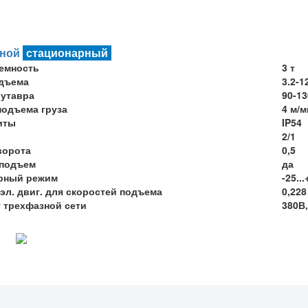
ной
стационарный
емность
3 т
дъема
3.2-1
утавра
90-1
подъема груза
4 м/м
иты
IP54
2/1
ворота
0,5
 подъем
да
рный режим
-25...
эл. двиг. для скоростей подъема
0,228
т трехфазной сети
380В,