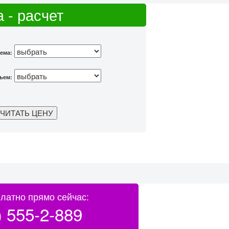
 - расчет
ема:
ъем:
латно прямо сейчас:
) 555-2-889