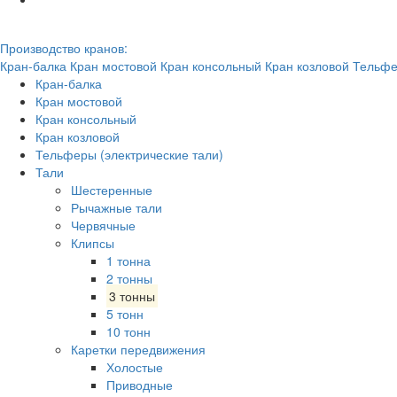
Производство кранов:
Кран-балка
Кран мостовой
Кран консольный
Кран козловой
Тельфе
Кран-балка
Кран мостовой
Кран консольный
Кран козловой
Тельферы (электрические тали)
Тали
Шестеренные
Рычажные тали
Червячные
Клипсы
1 тонна
2 тонны
3 тонны
5 тонн
10 тонн
Каретки передвижения
Холостые
Приводные