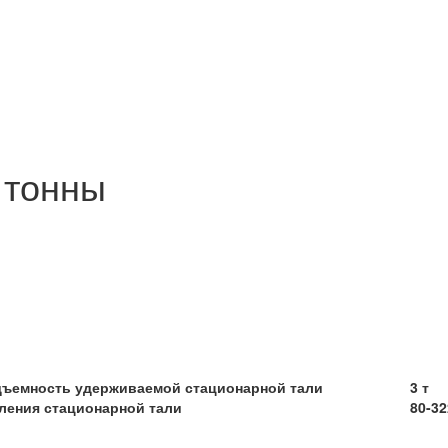
 тонны
дъемность удерживаемой стационарной тали
3 т
ления стационарной тали
80-3