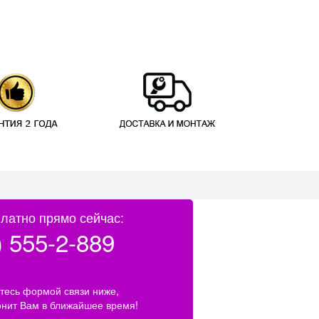
латно прямо сейчас:
) 555-2-889
тесь формой связи ниже,
онит Вам в ближайшее время!