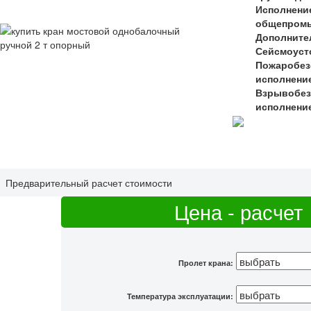
Исполнени
общепромы
Дополните
Сейсмоуст
Пожаробез
исполнени
Взрывобез
исполнени
Предварительный расчет стоимости
Цена - расчет
Пролет крана:
Температура эксплуатации: