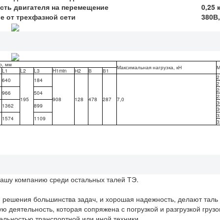
ть двигателя на перемещение
0,25 
е от трехфазной сети
380В,
р, мм
Максимальная нагрузка, кН
М
L1
L2
L3
H1min
Н2
В
В1
2
640
184
2
2
966
504
2
195
908
128
478
287
7,0
3
1362
899
3
3
1574
1109
3
нашу компанию среди остальных талей ТЭ.
ля решения большинства задач, и хорошая надежность, делают таль
 деятельность, которая сопряжена с погрузкой и разгрузкой грузо
ельностью транспортной или иной техники.