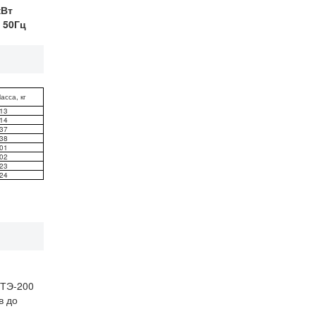
кВт
 50Гц
асса, кг
13
14
37
38
01
02
23
24
 ТЭ-200
в до