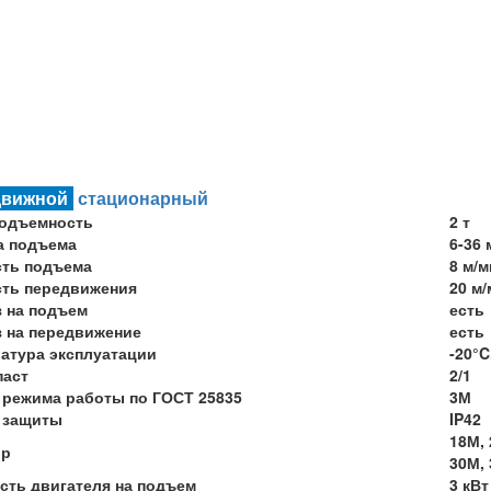
движной
стационарный
подъемность
2 т
а подъема
6-36 
сть подъема
8 м/м
ть передвижения
20 м
 на подъем
есть
 на передвижение
есть
атура эксплуатации
-20°C
паст
2/1
 режима работы по ГОСТ 25835
3М
 защиты
IP42
18М, 
вр
30М,
ть двигателя на подъем
3 кВт