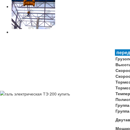
пере
Грузо
Высот
Скоро
Скорос
Тормоз
Тормоз
Темпер
Полис
Группа
Группа
Двута
Мощнос