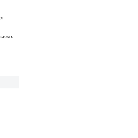
ся
льтом с