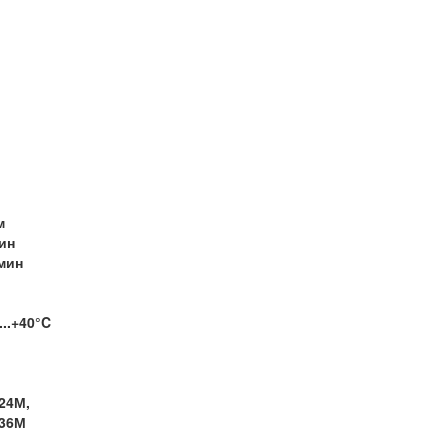
м
ин
/мин
...+40°C
24М,
 36М