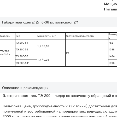
Мощнос
Питани
Габаритная схема: 2т, 6-36 м, полиспаст 2/1
Разме
Модель
Тип
Мощность, кВт
Кратность полиспаста
L
ТЭ 200-511
762
1,7 / 0,18
ТЭ 200-521
1088
ТЭ 200
4/1
г/п 2,0 т
ТЭ 200-531
1484
1,7 / 0,25
ТЭ 200-541
1696
Описание и рекомендации
Электрическая таль ТЭ-200 – лидер по количеству обращений в 
Невысокая цена, грузоподъемность 2 т (2 тонны) достаточная д
популярной и востребованной на предприятиях ведущих складскую
2000 кг, а также на предприятиях занимающихся ремонтной деят