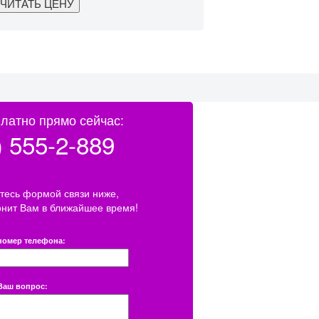
латно прямо сейчас:
) 555-2-889
тесь формой связи ниже,
онит Вам в ближайшее время!
номер телефона:
Ваш вопрос: