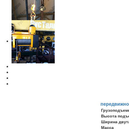
передвижн
Грузоподъем
Высота подъ
Ширина двут
Масса