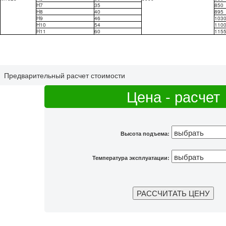
H7
35
850
H8
40
895
H9
46
103
H10
54
110
H11
60
115
Предварительный расчет стоимости
Цена - расчет
Высота подъема:
Температура эксплуатации: