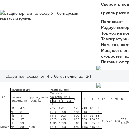
Скорость под
Группа режи
Полиспаст
Радиус пово
Тормоз на п
Температурн
Ном. ток, по
Мощность эл.
скоростей п
Питание от т
Габаритная схема: 5т, 4.5-60 м, полиспаст 2/1
Полиспаст 2/1
Размеры, mm
Скорость
Тип
подъема, m/min
Высота
Грузоподъем-
L2
L3
L4
L5
L6
L7
H1
B1
подъема, m
ность, kg
8
12
8/2
12/2
L1
H1
4.5
905
993
395
243
40
38
H2
8
1010
1098
448
348
92
38
H3
11
1115
1203
500
453
95
88
H4
17
1325
1413
605
663
200
88
752
20.5
90
466
(
2
)
830
H5
23
1535
1623
710
873
305
88
MT625
H6
30
5000
1815
1903
850
1153
445
88