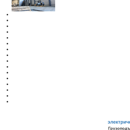
электрич
Грузопод