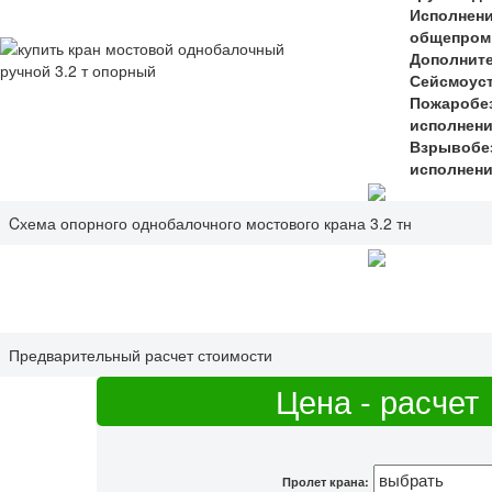
Исполнен
общепром
Дополнит
Сейсмоус
Пожаробе
исполнени
Взрывобе
исполнени
Cхема опорного однобалочного мостового крана 3.2 тн
Предварительный расчет стоимости
Цена - расчет
Пролет крана: