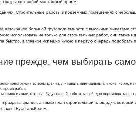
 он закрывает собой монтажный проем.
зданиях. Строительные работы в подземных помещениях с неболь
тва автокранов большой грузоподъемности с высокими вылетами ст
жно использовать не только для строительных работ, они также ид
шла быстро, а главное успешно нужно в первую очередь подобрать 
ние прежде, чем выбирать сам
желой конструкции во всем здании, учитывать минимальный, и конечно же, м
о время работ;
и машина и люди, которые будут на ней работать свободно перемещаться по 
 и разрезы здания, а также план строительной площадки, который 
ю, как «РустТальКран».