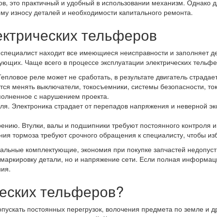
в, это практичный и удобный в использовании механизм. Однако д
му износу деталей и необходимости капитального ремонта.
ектрических тельферов
специалист находит все имеющиеся неисправности и заполняет де
ующих. Чаще всего в процессе эксплуатации электрических тельф
Тепловое реле может не сработать, в результате двигатель страда
тся менять выключатели, токосъемники, системы безопасности, т
полненное с нарушением проекта.
роля. Электроника страдает от перепадов напряжения и неверной 
нию. Втулки, валы и подшипники требуют постоянного контроля 
я тормоза требуют срочного обращения к специалисту, чтобы из
альные комплектующие, экономия при покупке запчастей недопуст
и маркировку детали, но и напряжение сети. Если полная информа
ния.
ческих тельферов?
опускать постоянных перегрузок, волочения предмета по земле и 